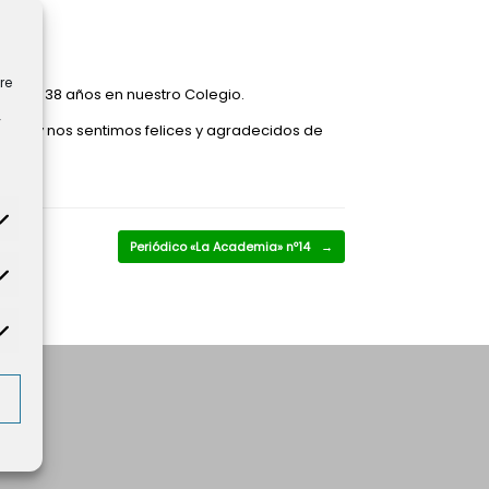
re
pués de 38 años en nuestro Colegio.
y
jor y nos sentimos felices y agradecidos de
Periódico «La Academia» nº14
→
tadísticas
rketing