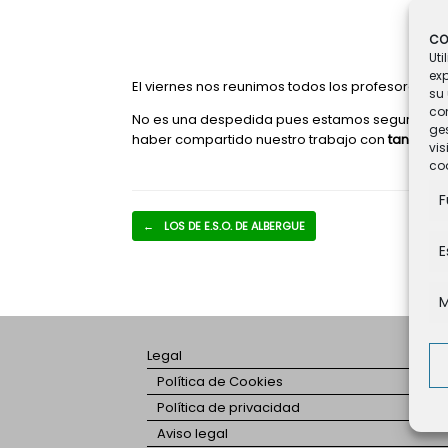
CO
Uti
ex
El viernes nos reunimos todos los profesores p
su 
co
No es una despedida pues estamos seguros que 
ges
haber compartido nuestro trabajo con
tan buen
vis
coo
F
Navegador de artículos
←
LOS DE E.S.O. DE ALBERGUE
E
M
Legal
Política de Cookies
Política de privacidad
Aviso legal