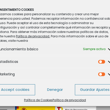
NSENTIMIENTO COOKIES
lizamos cookies para personalizar su contenido y crear una mejor
periencia para usted. Podemos recopilar información no confidencial sob
ara acompañar a la «
SEÑORITA ROSA
» en el día de su jubilación, des
uso. Puede aceptar el uso de esta tecnología o administrar su
nfiguración y así controlar completamente qué información se recopila 
seguirá visitándonos, pero de todas formas la deseamos todo lo me
tiona. Para obtener más información sobre nuestras políticas de datos,
a compañera y magnífica profesional.
ite nuestra
Política de privacidad.
Para más información sobre el uso de
kies, visite nuestra
uncionamiento básico
Siempre activo
stadísticas
Es
arketing
Ma
Accept cookies
Denegar
Guardar Ajustes
Política de Cookies
Política de privacidad