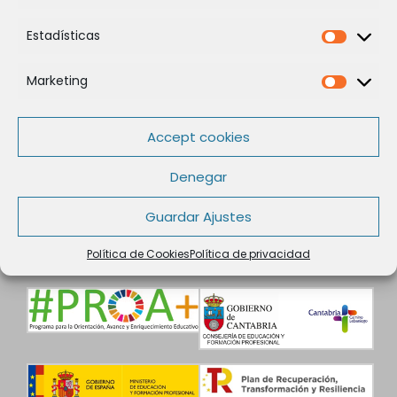
Estadísticas
Estadíst
Marketing
Marketi
Legal
Política de Cookies
Accept cookies
Política de privacidad
Aviso legal
Denegar
Condiciones de contratación
Guardar Ajustes
Datos de Contacto
Política de Cookies
Política de privacidad