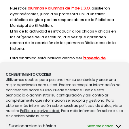
Nuestros
alumnos y alumnas de 1º de E.S.O
. asistieron
ayer miércoles, junto a su profesora Fini, a un taller
didáctico dirigido por las responsables de la Biblioteca
Municipal de El Astillero.
El fin de la actividad es introducir a los chicos y chicas en
los orígenes de la escritura, a la vez que aprenden
acerca de la aparición de las primeras Bibliotecas de la
historia.
Esta dinámica está incluida dentro del
Proyecto de
animación a la lectura
que nuestro Centro lleva
realizando desde comienzos del presente curso.
CONSENTIMIENTO COOKIES
Utilizamos cookies para personalizar su contenido y crear una
mejor experiencia para usted. Podemos recopilar información no
confidencial sobre su uso. Puede aceptar el uso de esta
Navegador de artículos
tecnología o administrar su configuración y así controlar
←
¡¡ LLEGÓ EL CARNAVAL !!
completamente qué información se recopila y gestiona. Para
obtener más información sobre nuestras políticas de datos, visite
nuestra
Política de privacidad.
Para más información sobre el uso
de cookies, visite nuestra
CANTANDO LAS MARZAS
→
Funcionamiento básico
Siempre activo