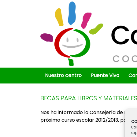
Saltar
al
contenido
Nuestro centro
Puente Vivo
Co
BECAS PARA LIBROS Y MATERIALE
Nos ha informado la Consejería de Educa
próximo curso escolar 2012/2013, para
E
CO
Uti
ex