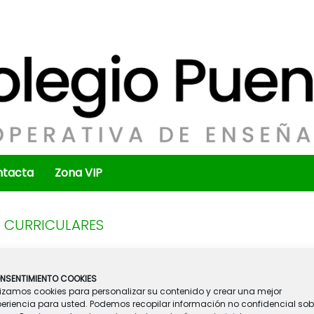
ntacta
Zona VIP
S CURRICULARES
ción que comuniquemos a todas aquellas familias que des
. Primaria y E.S.O
., que podrán hacerlo en el mes de
SEPTI
NSENTIMIENTO COOKIES
lizamos cookies para personalizar su contenido y crear una mejor
periencia para usted. Podemos recopilar información no confidencial sob