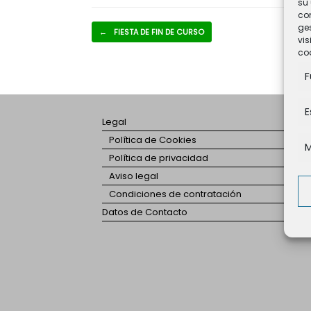
su 
co
ges
Navegador de artículos
←
FIESTA DE FIN DE CURSO
vis
coo
F
E
Legal
Política de Cookies
M
Política de privacidad
Aviso legal
Condiciones de contratación
Datos de Contacto