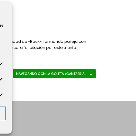
re
y
 modalidad de «Rock», formando pareja con
 sincera felicitación por este triunfo.
NAVEGANDO CON LA GOLETA «CANTABRIA…
→
tadísticas
rketing