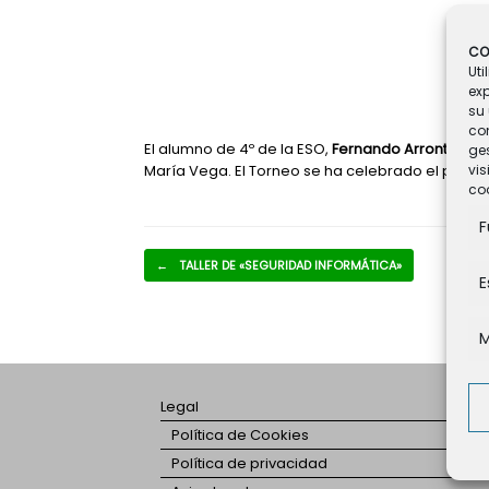
CO
Uti
ex
su 
co
El alumno de 4º de la ESO,
Fernando Arronte
, se
ges
María Vega. El Torneo se ha celebrado el pasado
vis
coo
F
Navegador de artículos
←
TALLER DE «SEGURIDAD INFORMÁTICA»
E
M
Legal
Política de Cookies
Política de privacidad