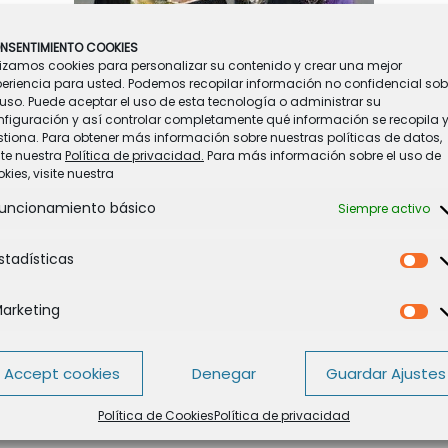
NSENTIMIENTO COOKIES
lizamos cookies para personalizar su contenido y crear una mejor
periencia para usted. Podemos recopilar información no confidencial sob
uso. Puede aceptar el uso de esta tecnología o administrar su
nfiguración y así controlar completamente qué información se recopila 
 ha proclamado Campeón de Europa de Baile en su categoría, en la
tiona. Para obtener más información sobre nuestras políticas de datos,
 fin de semana en la localidad de Torremolinos (Málaga). Nuestra más
ite nuestra
Política de privacidad.
Para más información sobre el uso de
kies, visite nuestra
uncionamiento básico
Siempre activo
stadísticas
Es
arketing
Ma
Accept cookies
Denegar
Guardar Ajustes
Política de Cookies
Política de privacidad