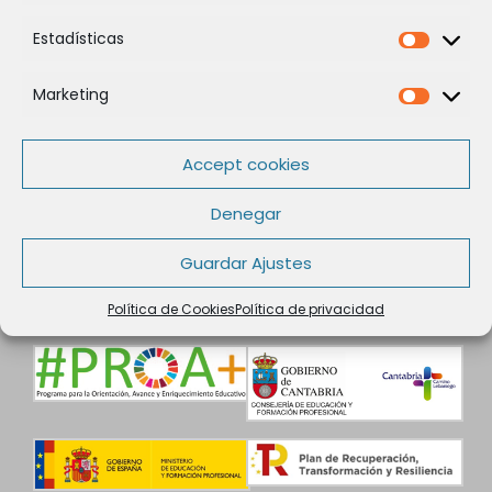
Estadísticas
Estadíst
Marketing
Marketi
Legal
Política de Cookies
Accept cookies
Política de privacidad
Aviso legal
Denegar
Condiciones de contratación
Datos de Contacto
Guardar Ajustes
Política de Cookies
Política de privacidad