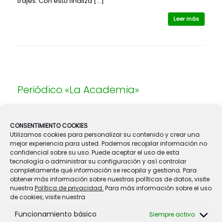
trajes. Con esto finaliza […]
Leer más
Periódico «La Academia»
Ya se ha distribuido el número 10 del periódico que todos
los años viene editando el colegio con las principales
CONSENTIMIENTO COOKIES
noticias del último curso. Para leer este periódico pulse
Utilizamos cookies para personalizar su contenido y crear una
en el siguiente enlace: La Académia n10
mejor experiencia para usted. Podemos recopilar información no
confidencial sobre su uso. Puede aceptar el uso de esta
Leer más
tecnología o administrar su configuración y así controlar
completamente qué información se recopila y gestiona. Para
obtener más información sobre nuestras políticas de datos, visite
nuestra
Política de privacidad.
Para más información sobre el uso
de cookies, visite nuestra
Navegador de artículos
Funcionamiento básico
« Anterior
1
…
64
65
66
67
68
69
Siempre activo