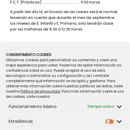
F.C.T. (Prácticas) ……………………………………. 11:00 horas
A partir del día 14, el horario de las clases será el normal,
teniendo en cuenta que durante el mes de septiembre
los niveles de E. Infantil y E. Primaria, solo tendrán clase
por las mañanas de 9:30 a 12:30 horas.
Navegador de artículos
CONSENTIMIENTO COOKIES
←
Libros y material para el…
Utilizamos cookies para personalizar su contenido y crear una
mejor experiencia para usted. Podemos recopilar información no
confidencial sobre su uso. Puede aceptar el uso de esta
tecnología o administrar su configuración y así controlar
REUNIONES DE PRINCIPIO DE CURSO
→
completamente qué información se recopila y gestiona. Para
obtener más información sobre nuestras políticas de datos, visite
nuestra
Política de privacidad.
Para más información sobre el uso
de cookies, visite nuestra
Funcionamiento básico
Siempre activo
Estadísticas
Legal
Estadíst