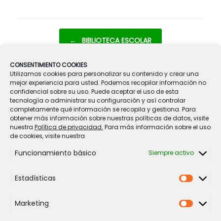
Navegador de artículos
←
BIBLIOTECA ESCOLAR
CONSENTIMIENTO COOKIES
Utilizamos cookies para personalizar su contenido y crear una
BANCO DE UNIFORMES
→
mejor experiencia para usted. Podemos recopilar información no
confidencial sobre su uso. Puede aceptar el uso de esta
tecnología o administrar su configuración y así controlar
completamente qué información se recopila y gestiona. Para
obtener más información sobre nuestras políticas de datos, visite
nuestra
Política de privacidad.
Para más información sobre el uso
de cookies, visite nuestra
Funcionamiento básico
Legal
Siempre activo
Política de Cookies
Estadísticas
Política de privacidad
Estadíst
Aviso legal
Marketing
Condiciones de contratación
Marketi
Datos de Contacto