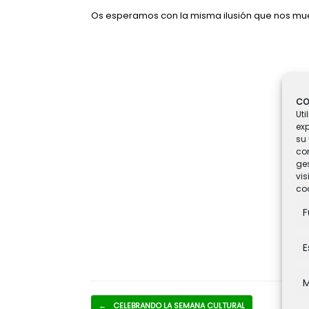
Os esperamos con la misma ilusión que nos mue
CO
Uti
ex
su 
co
ges
vis
coo
F
E
M
Navegador de artículos
←
CELEBRANDO LA SEMANA CULTURAL