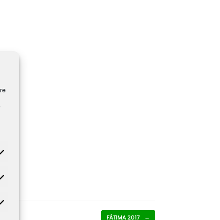
re
y
tadísticas
rketing
FÁTIMA 2017
→