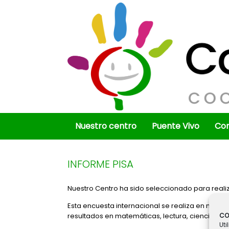
Saltar
al
contenido
Nuestro centro
Puente Vivo
Co
INFORME PISA
Nuestro Centro ha sido seleccionado para reali
Esta encuesta internacional se realiza en más 
CO
resultados en matemáticas, lectura, ciencias y 
Uti