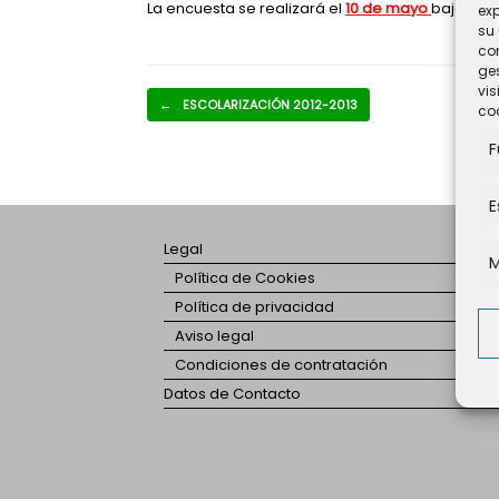
La encuesta se realizará el
10 de mayo
bajo la s
ex
su 
co
ges
vis
Navegador de artículos
←
ESCOLARIZACIÓN 2012-2013
coo
F
E
Legal
M
Política de Cookies
Política de privacidad
Aviso legal
Condiciones de contratación
Datos de Contacto