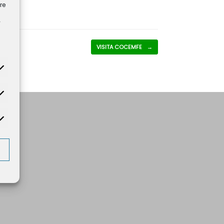
re
y
VISITA COCEMFE
→
tadísticas
rketing