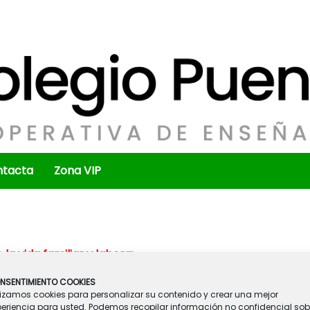
ntacta
Zona VIP
 la vida familiar y labora
l
de nuestos alumnos, queremos propo
ctubre y el 4 de noviembre.
NSENTIMIENTO COOKIES
lizamos cookies para personalizar su contenido y crear una mejor
o, de acuerdo con las condiciones que aparecen en la circular que se
periencia para usted. Podemos recopilar información no confidencial sob