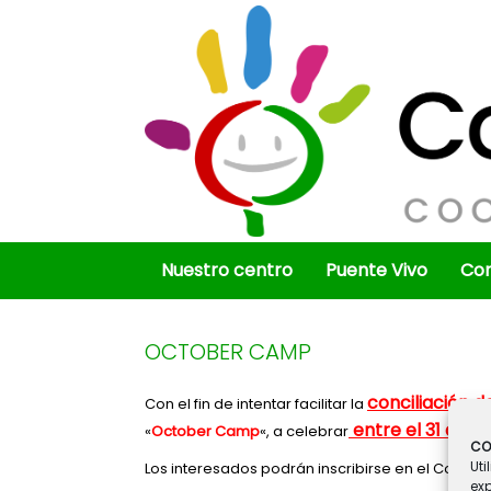
Saltar
al
contenido
Nuestro centro
Puente Vivo
Co
OCTOBER CAMP
conciliación de
Con el fin de intentar facilitar la
entre el 31 de o
«
October Camp
«, a celebrar
CO
Uti
Los interesados podrán inscribirse en el Colegi
ex