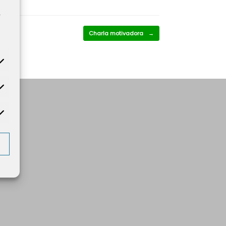
y
Charla motivadora
→
tadísticas
rketing