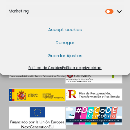
Legal
Marketing
Política de Cookies
Marketi
Política de privacidad
Aviso legal
Accept cookies
Condiciones de contratación
Datos de Contacto
Denegar
Guardar Ajustes
Política de Cookies
Política de privacidad