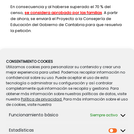
En consecuencia y al haberse superado el 70 % del
censo,
se considera aprobado por las familias
. A partir
de ahora, se enviará el Proyecto a la Consejería de
Educación del Gobierno de Cantabria para que resuelva
la petición.
CONSENTIMIENTO COOKIES
Navegador de artículos
Utilizamos cookies para personalizar su contenido y crear una
←
JORNADA CONTINUA
mejor experiencia para usted. Podemos recopilar información no
confidencial sobre su uso. Puede aceptar el uso de esta
tecnología o administrar su configuración y así controlar
completamente qué información se recopila y gestiona. Para
VACACIONES DE CARNAVAL
→
obtener más información sobre nuestras políticas de datos, visite
nuestra
Política de privacidad.
Para más información sobre el uso
de cookies, visite nuestra
Funcionamiento básico
Siempre activo
Estadísticas
Estadíst