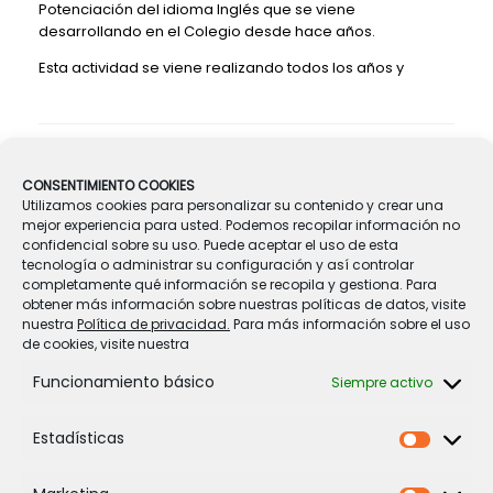
Potenciación del idioma Inglés que se viene
desarrollando en el Colegio desde hace años.
Esta actividad se viene realizando todos los años y
Navegador de artículos
←
ESCUELA PROMOTORA DE SALUD
CONSENTIMIENTO COOKIES
Utilizamos cookies para personalizar su contenido y crear una
mejor experiencia para usted. Podemos recopilar información no
confidencial sobre su uso. Puede aceptar el uso de esta
VISITA A COCEMFE
→
tecnología o administrar su configuración y así controlar
completamente qué información se recopila y gestiona. Para
obtener más información sobre nuestras políticas de datos, visite
nuestra
Política de privacidad.
Para más información sobre el uso
de cookies, visite nuestra
Funcionamiento básico
Siempre activo
Legal
Estadísticas
Estadíst
Política de Cookies
Política de privacidad