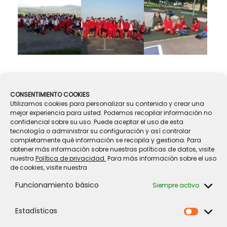
Navegador de artículos
CONSENTIMIENTO COOKIES
←
GUÍA PRIMEROS AUXILIOS PARA PADRES
Utilizamos cookies para personalizar su contenido y crear una
mejor experiencia para usted. Podemos recopilar información no
confidencial sobre su uso. Puede aceptar el uso de esta
tecnología o administrar su configuración y así controlar
SELLO DE CALIDAD EUROPEO
→
completamente qué información se recopila y gestiona. Para
obtener más información sobre nuestras políticas de datos, visite
nuestra
Política de privacidad.
Para más información sobre el uso
de cookies, visite nuestra
Funcionamiento básico
Siempre activo
Estadísticas
Legal
Estadíst
Política de Cookies