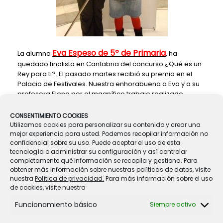
Eva Espeso de 5º de Primaria
La alumna
, ha
quedado finalista en Cantabria del concurso ¿Qué es un
Rey para ti?. El pasado martes recibió su premio en el
Palacio de Festivales. Nuestra enhorabuena a Eva y a su
profesora Elena por el magnífico trabajo realizado.
CONSENTIMIENTO COOKIES
Utilizamos cookies para personalizar su contenido y crear una
mejor experiencia para usted. Podemos recopilar información no
Navegador de artículos
←
TALLER DE YOGA
confidencial sobre su uso. Puede aceptar el uso de esta
tecnología o administrar su configuración y así controlar
completamente qué información se recopila y gestiona. Para
obtener más información sobre nuestras políticas de datos, visite
VISITA AL HOSPITAL DE LIENCRES
→
nuestra
Política de privacidad.
Para más información sobre el uso
de cookies, visite nuestra
Funcionamiento básico
Siempre activo