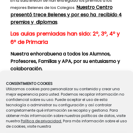
En la sala Bretón se han entregado los premios a los
Nuestro Centro
mejores Belenes de los Colegios.
presentó trece Belenes y por eso ha recibido 4
premios y diplomas
.
Las aulas premiadas han sido: 2º, 3º, 4º y
6º de Primaria
Nuestra enhorabuena a todos los Alumnos,
Profesores, Familias y APA, por su entusiasmo y
colaboración.
(las demás fotos se encuentran en la sección que existe
CONSENTIMIENTO COOKIES
en esta misma página web)
Utilizamos cookies para personalizar su contenido y crear una
mejor experiencia para usted. Podemos recopilar información no
confidencial sobre su uso. Puede aceptar el uso de esta
tecnología o administrar su configuración y así controlar
Navegador de artículos
completamente qué información se recopila y gestiona. Para
←
CONCURSO DE TARJETAS NAVIDEÑAS
obtener más información sobre nuestras políticas de datos, visite
nuestra
Política de privacidad.
Para más información sobre el uso
de cookies, visite nuestra