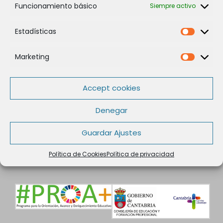
CURSO DE TÉCNICAS DE ESTUDIO
→
Funcionamiento básico
Siempre activo
Estadísticas
Estadíst
Marketing
Marketi
Legal
Accept cookies
Política de Cookies
Política de privacidad
Denegar
Aviso legal
Guardar Ajustes
Condiciones de contratación
Datos de Contacto
Política de Cookies
Política de privacidad