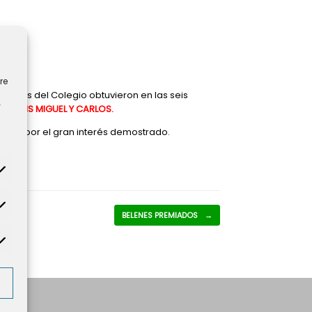
re
lumnos del Colegio obtuvieron en las seis
y
GO, LUIS MIGUEL Y CARLOS.
 como por el gran interés demostrado.
tadísticas
BELENES PREMIADOS
→
rketing