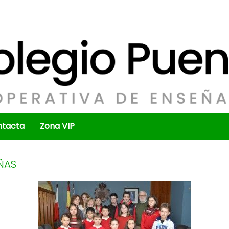
ntacta
Zona VIP
ÑAS