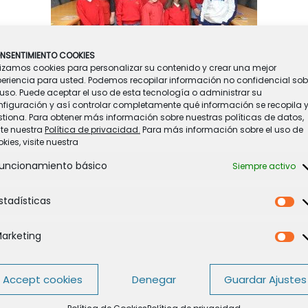
NSENTIMIENTO COOKIES
lizamos cookies para personalizar su contenido y crear una mejor
periencia para usted. Podemos recopilar información no confidencial sob
uso. Puede aceptar el uso de esta tecnología o administrar su
nto la entrega de los premios a las mejores Tarjetas Navideñas. Los a
nfiguración y así controlar completamente qué información se recopila 
 SARA, DANIELA, IVÁN, ALEJANDRO, MARIBELLA, ILIAS, LAURA, EVA, SANTIA
tiona. Para obtener más información sobre nuestras políticas de datos,
como a sus Profesores
, por los magníficos resultados obtenidos así
ite nuestra
Política de privacidad.
Para más información sobre el uso de
kies, visite nuestra
isma página web)
uncionamiento básico
Siempre activo
stadísticas
Es
arketing
Ma
Accept cookies
Denegar
Guardar Ajustes