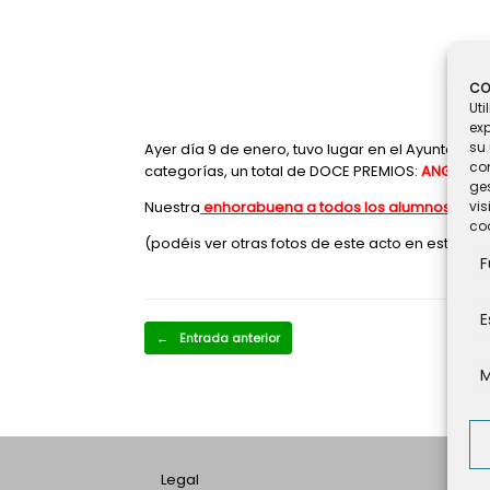
CO
Uti
ex
su 
Ayer día 9 de enero, tuvo lugar en el Ayuntamie
co
categorías, un total de DOCE PREMIOS:
ANGÉLICA,
ges
Nuestra
enhorabuena a todos los alumnos, así 
vis
coo
(podéis ver otras fotos de este acto en esta m
F
E
Navegador de artículos
←
Entrada anterior
M
Legal